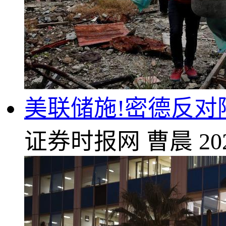
美联储施!密德反对
证券时报网
曹晨
20