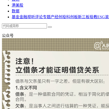
港美股
数据
基金
金融
视听
评论
专题
产经
创投
科创板
新三板
投教
ESG
滚
公众号