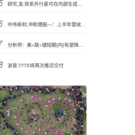
研究,发;现系外行星可在内部生成水，或解释“水世界”成因
中伟新材,冲刺港股—：上半年营收213亿，利润降39% 已获IPO备案
分析师：美<联>储短期{内}有望降息 但将采取谨慎策略
波音:777X将再次推迟交付