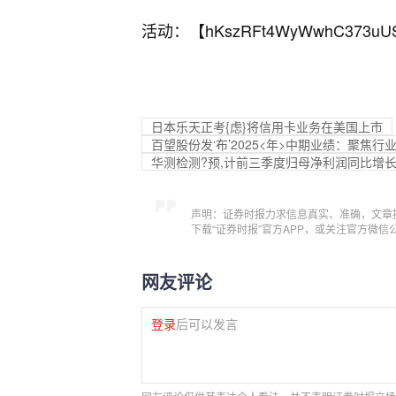
活动：【
hKszRFt4WyWwhC373uU
日本乐天正考{虑}将信用卡业务在美国上市
百望股份发‘布’2025<年>中期业绩：聚焦行
华测检测?预,计前三季度归母净利润同比增长8.
声明：证券时报力求信息真实、准确，文章
下载“证券时报”官方APP，或关注官方微
网友评论
登录
后可以发言