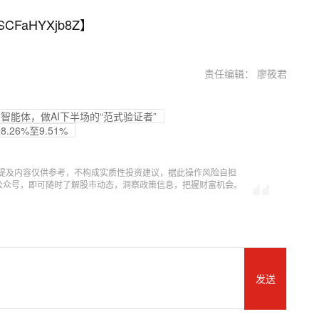
SCFaHYXjb8Z
】
责任编辑： 廖筱君
业智能体，做AI下半场的“范式验证者”
26%至9.51%
提及内容仅供参考，不构成实质性投资建议，据此操作风险自担
信公众号，即可随时了解股市动态，洞察政策信息，把握财富机会。
发送