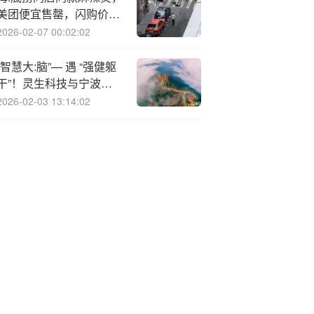
美团便宜售罄，闪购价高
可买？官方暂无回应
2026-02-07 00:02:02
“智慧大:脑”— 遇 “强健躯
干”！灵生科技与宁波方
正联手 产投合作重塑人形
2026-02-03 13:14:02
机器人价值链