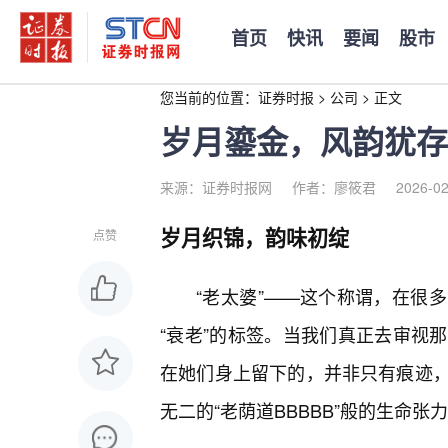
首页
快讯
要闻
股市
您当前的位置：
证券时报
>
公司
>
正文
岁月鎏金，风韵犹存
来源：证券时报网
作者：廖筱君
2026-02
岁月织锦，韵味初绽
点赞
“老太婆”——这个称谓，在很
“衰老”的标签。当我们真正去审视
在她们身上留下的，并非只有痕迹
无二的“老荫道BBBBB”般的生命张