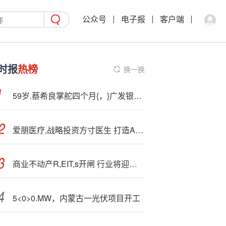
公众号
电子报
客户端
时报
热榜
换一换
59岁.蔡希良掌舵四个月{，}广发银行换了行长
爱朋医疗,战略投资方寸医生 打造ADHD脑机接口全链路解决方案
商业不动产R,EIT,s开闸 行业将迎价值重估
5<0>0.MW，内蒙古一光伏项目开工