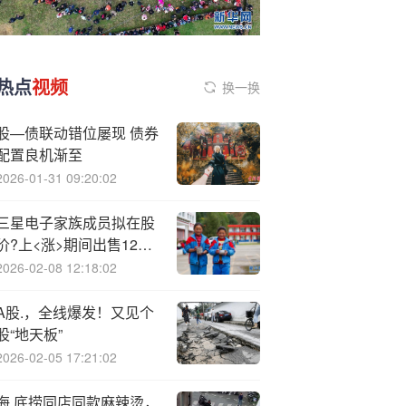
热点
视频
换一换
股—债联动错位屡现 债券
配置良机渐至
2026-01-31 09:20:02
三星电子家族成员拟在股
价?上<涨>期间出售12亿
美元股份
2026-02-08 12:18:02
A股.，全线爆发！又见个
股“地天板”
2026-02-05 17:21:02
海.底捞同店同款麻辣烫，